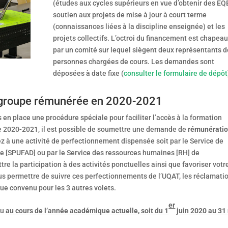
(études aux cycles supérieurs en vue d’obtenir des EQE
soutien aux projets de mise à jour à court terme
(connaissances liées à la discipline enseignée) et les
projets collectifs. L’octroi du financement est chapea
par un comité sur lequel siègent deux représentants d
personnes chargées de cours. Les demandes sont
déposées à date fixe (
consulter le formulaire de dépôt
de groupe rémunérée en 2020-2021
en place une procédure spéciale pour faciliter l’accès à la formation
re 2020-2021, il est possible de soumettre une demande de
rémunérati
z à une activité de perfectionnement dispensée soit par le Service de
ce [SPUFAD] ou par le Service des ressources humaines [RH] de
re la participation à des activités ponctuelles ainsi que favoriser votr
us permettre de suivre ces perfectionnements de l’UQAT, les réclamati
que convenu pour les 3 autres volets.
er
eu
au cours de l’année académique actuelle, soit du 1
juin 2020 au 31