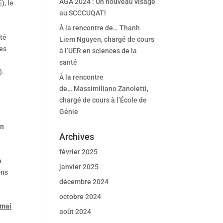
AGA 2024 : Un nouveau visage
), le
au SCCCUQAT!
À la rencontre de… Thanh
uté
Liem Nguyen, chargé de cours
es
à l’UER en sciences de la
santé
).
À la rencontre
de… Massimiliano Zanoletti,
chargé de cours à l’École de
Génie
on
Archives
février 2025
e
janvier 2025
ons
décembre 2024
octobre 2024
 mai
août 2024